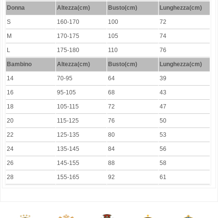
Donna
Altezza(cm)
Busto(cm)
Lunghezza(cm)
S
160-170
100
72
M
170-175
105
74
L
175-180
110
76
Bambino
Altezza(cm)
Busto(cm)
Lunghezza(cm)
14
70-95
64
39
16
95-105
68
43
18
105-115
72
47
20
115-125
76
50
22
125-135
80
53
24
135-145
84
56
26
145-155
88
58
28
155-165
92
61