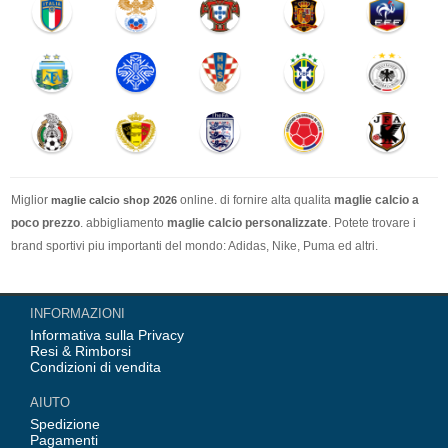
Miglior
online. di fornire alta qualita
maglie calcio a
maglie calcio shop 2026
poco prezzo
. abbigliamento
maglie calcio personalizzate
. Potete trovare i
brand sportivi piu importanti del mondo: Adidas, Nike, Puma ed altri.
Nel nostro negozio trovi le calcio maglie italia Top Coppa Mondo 2026 Team(
INFORMAZIONI
Italia, Germania, Spagna, Argentina, Francia, Portogallo etc) piu importanti
Informativa sulla Privacy
delle squadre italiane (Juventus, AC Milan, Inter Milan, etc). Top europee
Resi & Rimborsi
Team(Barcellona, Real Madrid, Bayern Monaco, Manchester United, Leicester
Condizioni di vendita
City, Paris Saint Germain etc), Alcune delle tue maglie calcio preferiti.
AIUTO
Spedizione
Pagamenti