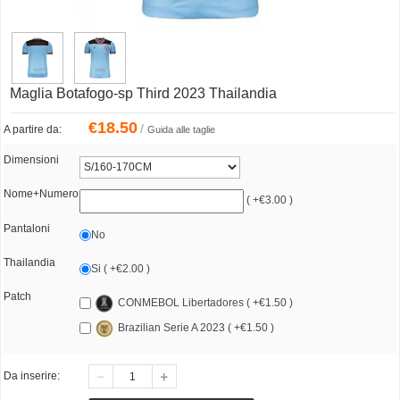
Maglia Botafogo-sp Third 2023 Thailandia
€
18.50
/
A partire da:
Guida alle taglie
Dimensioni
Nome+Numero
( +€3.00 )
Pantaloni
No
Thailandia
Si ( +€2.00 )
Patch
CONMEBOL Libertadores ( +€1.50 )
Brazilian Serie A 2023 ( +€1.50 )
Da inserire: