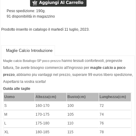
Peso spedizione: 190g.
91 disponibilità in magazzino
Prodotto inserito in catalogo il martedì 11 luglio, 2023.
Maglie Calcio Introduzione
hanno tessuti confortevoli, pregevole
Maglie calcio Botafogo-SP poco prezzo
fattura, Se avete bisogno commercio all'ingrosso per
maglie calcio a poco
prezzo
, abbiamo piu vantaggi nel prezzo, superare 99 euros libero spedizione,
Aspettarsi la vostra scelta!
Guida alle taglie
Uomo
Altezza(cm)
Busto(cm)
Lunghezza(cm)
S
160-170
100
72
M
170-175
105
74
L
175-180
110
76
XL
180-185
115
78