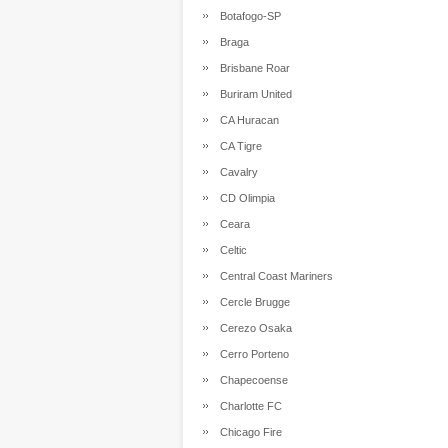
Botafogo-SP
Braga
Brisbane Roar
Buriram United
CA Huracan
CA Tigre
Cavalry
CD Olimpia
Ceara
Celtic
Central Coast Mariners
Cercle Brugge
Cerezo Osaka
Cerro Porteno
Chapecoense
Charlotte FC
Chicago Fire