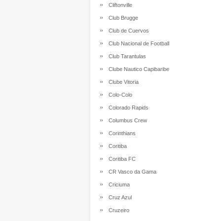
Cliftonville
Club Brugge
Club de Cuervos
Club Nacional de Football
Club Tarantulas
Clube Nautico Capibaribe
Clube Vitoria
Colo-Colo
Colorado Rapids
Columbus Crew
Corinthians
Coritiba
Coritiba FC
CR Vasco da Gama
Criciuma
Cruz Azul
Cruzeiro