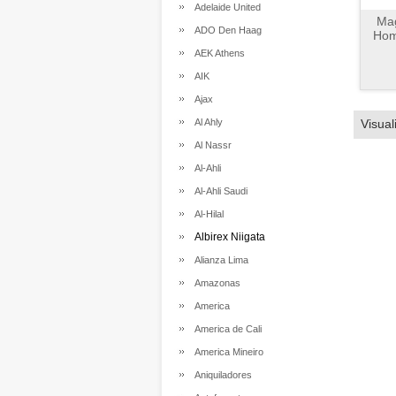
Adelaide United
Mag
ADO Den Haag
Hom
AEK Athens
AIK
Ajax
Al Ahly
Visual
Al Nassr
Al-Ahli
Al-Ahli Saudi
Al-Hilal
Albirex Niigata
Alianza Lima
Amazonas
America
America de Cali
America Mineiro
Aniquiladores