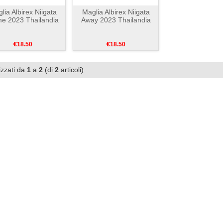
lia Albirex Niigata
Maglia Albirex Niigata
e 2023 Thailandia
Away 2023 Thailandia
€18.50
€18.50
izzati da
1
a
2
(di
2
articoli)