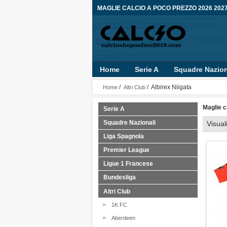
MAGLIE CALCIO A POCO PREZZO 2026 202
Home
Serie A
Squadre Nazion
/
/ Albirex Niigata
Home
Altri Club
Maglie c
Serie A
Squadre Nazionali
Visual
Liga Spagnola
Premier League
Ligue 1 Francese
Bundesliga
Altri Club
1K FC
Aberdeen