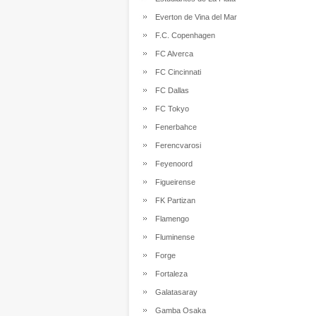
Everton de Vina del Mar
F.C. Copenhagen
FC Alverca
FC Cincinnati
FC Dallas
FC Tokyo
Fenerbahce
Ferencvarosi
Feyenoord
Figueirense
FK Partizan
Flamengo
Fluminense
Forge
Fortaleza
Galatasaray
Gamba Osaka