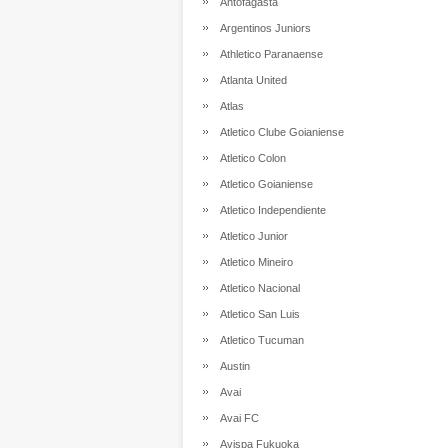
Antofagasta
Argentinos Juniors
Athletico Paranaense
Atlanta United
Atlas
Atletico Clube Goianiense
Atletico Colon
Atletico Goianiense
Atletico Independiente
Atletico Junior
Atletico Mineiro
Atletico Nacional
Atletico San Luis
Atletico Tucuman
Austin
Avai
Avai FC
Avispa Fukuoka