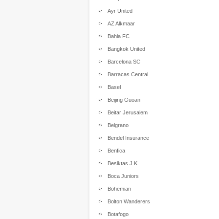
Ayr United
AZ Alkmaar
Bahia FC
Bangkok United
Barcelona SC
Barracas Central
Basel
Beijing Guoan
Beitar Jerusalem
Belgrano
Bendel Insurance
Benfica
Besiktas J.K
Boca Juniors
Bohemian
Bolton Wanderers
Botafogo