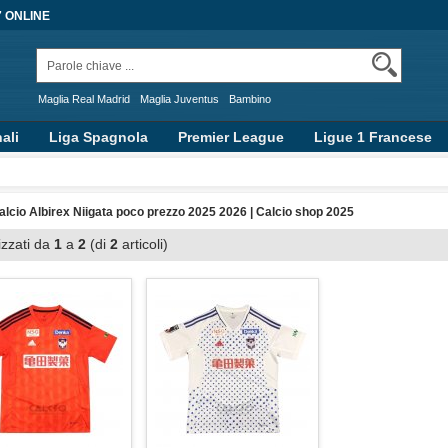
7 ONLINE
Maglia Real Madrid
Maglia Juventus
Bambino
ali
Liga Spagnola
Premier League
Ligue 1 Francese
alcio Albirex Niigata poco prezzo 2025 2026 | Calcio shop 2025
izzati da
1
a
2
(di
2
articoli)