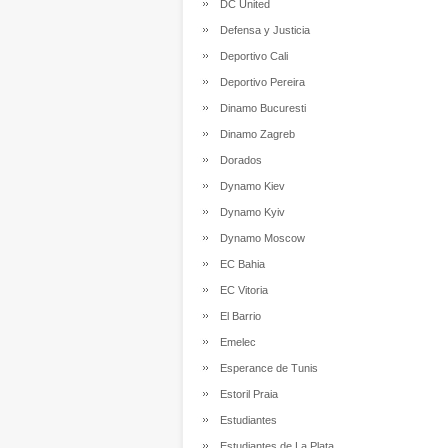
DC United
Defensa y Justicia
Deportivo Cali
Deportivo Pereira
Dinamo Bucuresti
Dinamo Zagreb
Dorados
Dynamo Kiev
Dynamo Kyiv
Dynamo Moscow
EC Bahia
EC Vitoria
El Barrio
Emelec
Esperance de Tunis
Estoril Praia
Estudiantes
Estudiantes de La Plata