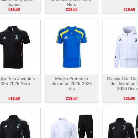
Bianco
Nero
€19.50
€19.50
€19.50
lia Polo Juventus
Maglia Prematch
Giacca Con Ca
2025-2026 Nero
Juventus 2025-2026
del Juventus 
Blu
2026 Bian
€19.50
€19.50
€35.00