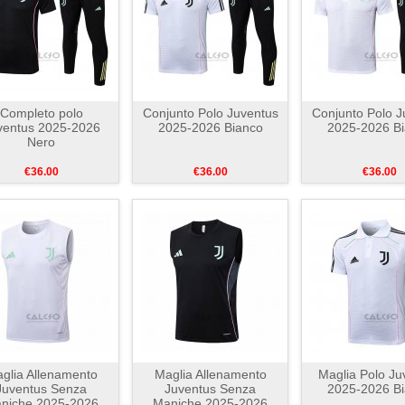
Completo polo
Conjunto Polo Juventus
Conjunto Polo J
ventus 2025-2026
2025-2026 Bianco
2025-2026 B
Nero
€36.00
€36.00
€36.00
glia Allenamento
Maglia Allenamento
Maglia Polo Ju
Juventus Senza
Juventus Senza
2025-2026 B
niche 2025-2026
Maniche 2025-2026