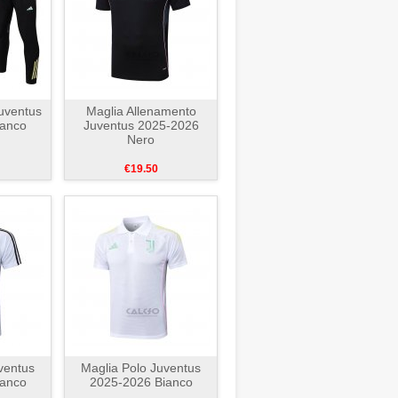
uventus
Maglia Allenamento
ianco
Juventus 2025-2026
Nero
€19.50
ventus
Maglia Polo Juventus
ianco
2025-2026 Bianco