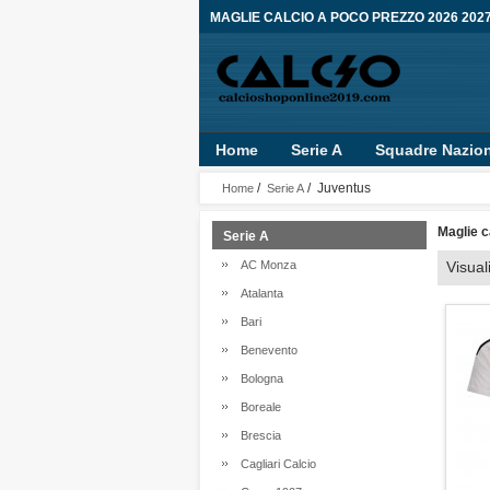
MAGLIE CALCIO A POCO PREZZO 2026 202
Home
Serie A
Squadre Nazion
/
/ Juventus
Home
Serie A
Maglie c
Serie A
AC Monza
Visual
Atalanta
Bari
Benevento
Bologna
Boreale
Brescia
Cagliari Calcio