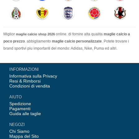
Miglior
online. di fornire alta qualita
maglie calcio a
maglie calcio shop 2026
poco prezzo
. abbigliamento
maglie calcio personalizzate
. Potete trovare i
brand sportivi piu importanti del mondo: Adidas, Nike, Puma ed altri.
Nel nostro negozio trovi le calcio maglie italia Top Coppa Mondo 2026 Team(
INFORMAZIONI
Italia, Germania, Spagna, Argentina, Francia, Portogallo etc) piu importanti
Informativa sulla Privacy
delle squadre italiane (Juventus, AC Milan, Inter Milan, etc). Top europee
Resi & Rimborsi
Team(Barcellona, Real Madrid, Bayern Monaco, Manchester United, Leicester
Condizioni di vendita
City, Paris Saint Germain etc), Alcune delle tue maglie calcio preferiti.
AIUTO
Spedizione
Pagamenti
Guida alle taglie
NEGOZI
Chi Siamo
Mappa del Sito