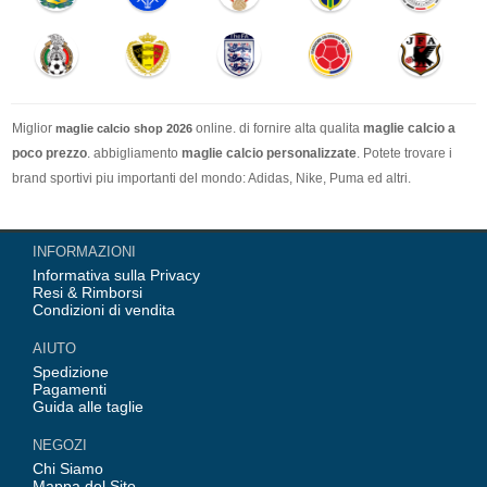
Miglior
online. di fornire alta qualita
maglie calcio a
maglie calcio shop 2026
poco prezzo
. abbigliamento
maglie calcio personalizzate
. Potete trovare i
brand sportivi piu importanti del mondo: Adidas, Nike, Puma ed altri.
Nel nostro negozio trovi le calcio maglie italia Top Coppa Mondo 2026 Team(
INFORMAZIONI
Italia, Germania, Spagna, Argentina, Francia, Portogallo etc) piu importanti
Informativa sulla Privacy
delle squadre italiane (Juventus, AC Milan, Inter Milan, etc). Top europee
Resi & Rimborsi
Team(Barcellona, Real Madrid, Bayern Monaco, Manchester United, Leicester
Condizioni di vendita
City, Paris Saint Germain etc), Alcune delle tue maglie calcio preferiti.
AIUTO
Spedizione
Pagamenti
Guida alle taglie
NEGOZI
Chi Siamo
Mappa del Sito