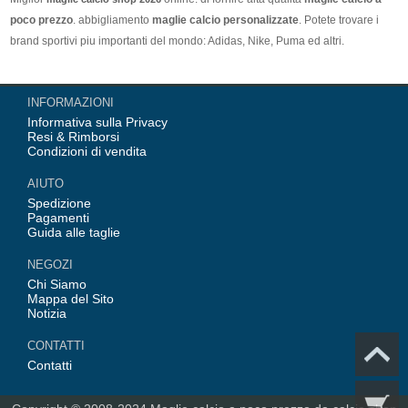
poco prezzo
. abbigliamento
maglie calcio personalizzate
. Potete trovare i
brand sportivi piu importanti del mondo: Adidas, Nike, Puma ed altri.
Nel nostro negozio trovi le calcio maglie italia Top Coppa Mondo 2026 Team(
INFORMAZIONI
Italia, Germania, Spagna, Argentina, Francia, Portogallo etc) piu importanti
Informativa sulla Privacy
delle squadre italiane (Juventus, AC Milan, Inter Milan, etc). Top europee
Resi & Rimborsi
Team(Barcellona, Real Madrid, Bayern Monaco, Manchester United, Leicester
Condizioni di vendita
City, Paris Saint Germain etc), Alcune delle tue maglie calcio preferiti.
AIUTO
Spedizione
Pagamenti
Guida alle taglie
NEGOZI
Chi Siamo
Mappa del Sito
Notizia
CONTATTI
Contatti