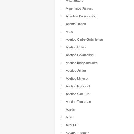
Antofagasta
Argentinos Juniors
Athletico Paranaense
Atlanta United
Atlas
Atletico Clube Goianiense
Atletico Colon
Atletico Goianiense
Atletico Independiente
Atletico Junior
Atletico Mineiro
Atletico Nacional
Atletico San Luis
Atletico Tucuman
Austin
Avai
Avai FC
Avispa Fukuoka