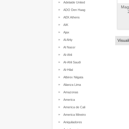
Adelaide United
Mag
ADO Den Haag
AEK Athens
AIK
Ajax
Al Ahly
Visual
Al Nassr
Al-Ahli
Al-Ahli Saudi
Al-Hilal
Albirex Niigata
Alianza Lima
Amazonas
America
America de Cali
America Mineiro
Aniquiladores