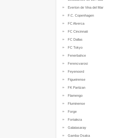
Everton de Vina del Mar
F.C. Copenhagen
FC Alverca
FC Cincinnati
FC Dallas
FC Tokyo
Fenerbahce
Ferencvarosi
Feyenoord
Figueirense
FK Partizan
Flamengo
Fluminense
Forge
Fortaleza
Galatasaray
Gamba Osaka