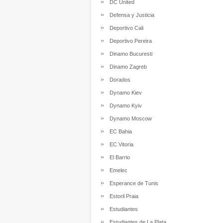
DC United
Defensa y Justicia
Deportivo Cali
Deportivo Pereira
Dinamo Bucuresti
Dinamo Zagreb
Dorados
Dynamo Kiev
Dynamo Kyiv
Dynamo Moscow
EC Bahia
EC Vitoria
El Barrio
Emelec
Esperance de Tunis
Estoril Praia
Estudiantes
Estudiantes de La Plata