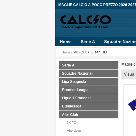
MAGLIE CALCIO A POCO PREZZO 2026 202
Home
Serie A
Squadre Nazion
/
/ Ulsan HD
Home
Altri Club
Maglie c
Serie A
Squadre Nazionali
Visual
Liga Spagnola
Premier League
Ligue 1 Francese
Bundesliga
Altri Club
1K FC
Aberdeen