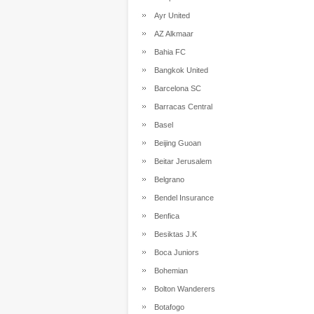
Ayr United
AZ Alkmaar
Bahia FC
Bangkok United
Barcelona SC
Barracas Central
Basel
Beijing Guoan
Beitar Jerusalem
Belgrano
Bendel Insurance
Benfica
Besiktas J.K
Boca Juniors
Bohemian
Bolton Wanderers
Botafogo