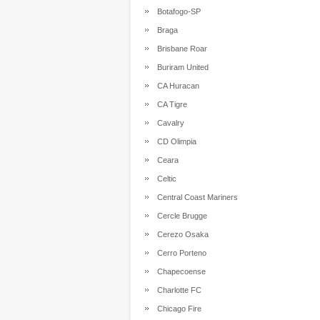
Botafogo-SP
Braga
Brisbane Roar
Buriram United
CA Huracan
CA Tigre
Cavalry
CD Olimpia
Ceara
Celtic
Central Coast Mariners
Cercle Brugge
Cerezo Osaka
Cerro Porteno
Chapecoense
Charlotte FC
Chicago Fire