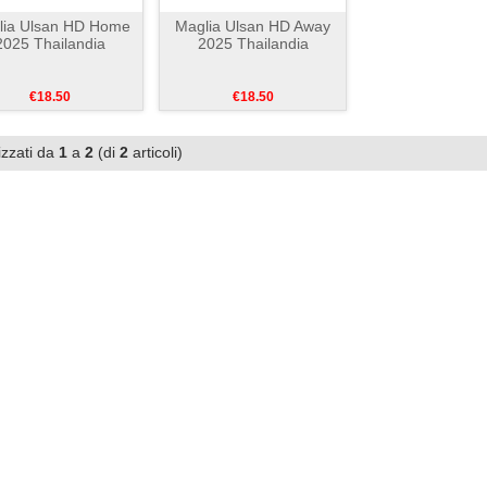
lia Ulsan HD Home
Maglia Ulsan HD Away
2025 Thailandia
2025 Thailandia
€18.50
€18.50
izzati da
1
a
2
(di
2
articoli)