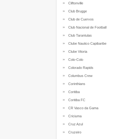
Cliftonville
Club Brugge
Club de Cuervos
Club Nacional de Football
Club Tarantulas
Clube Nautico Capibaribe
Clube Vitoria
Colo-Colo
Colorado Rapids
Columbus Crew
Corinthians
Coritiba
Coritiba FC
CR Vasco da Gama
Criciuma
Cruz Azul
Cruzeiro