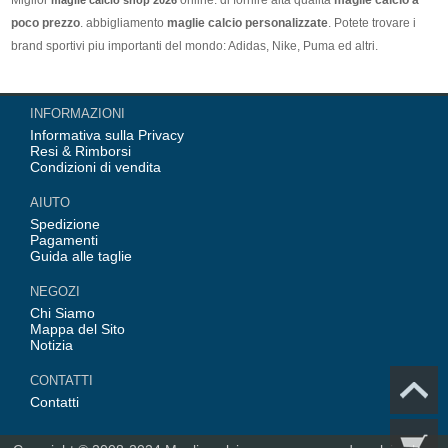
poco prezzo
. abbigliamento
maglie calcio personalizzate
. Potete trovare i
brand sportivi piu importanti del mondo: Adidas, Nike, Puma ed altri.
Nel nostro negozio trovi le calcio maglie italia Top Coppa Mondo 2026 Team(
INFORMAZIONI
Italia, Germania, Spagna, Argentina, Francia, Portogallo etc) piu importanti
Informativa sulla Privacy
delle squadre italiane (Juventus, AC Milan, Inter Milan, etc). Top europee
Resi & Rimborsi
Team(Barcellona, Real Madrid, Bayern Monaco, Manchester United, Leicester
Condizioni di vendita
City, Paris Saint Germain etc), Alcune delle tue maglie calcio preferiti.
AIUTO
Spedizione
Pagamenti
Guida alle taglie
NEGOZI
Chi Siamo
Mappa del Sito
Notizia
CONTATTI
Contatti