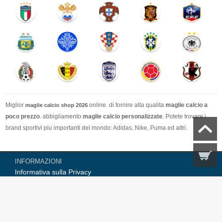
Miglior
online. di fornire alta qualita
maglie calcio a
maglie calcio shop 2026
poco prezzo
. abbigliamento
maglie calcio personalizzate
. Potete trovare i
brand sportivi piu importanti del mondo: Adidas, Nike, Puma ed altri.
Nel nostro negozio trovi le calcio maglie italia Top Coppa Mondo 2026 Team(
INFORMAZIONI
Italia, Germania, Spagna, Argentina, Francia, Portogallo etc) piu importanti
Informativa sulla Privacy
delle squadre italiane (Juventus, AC Milan, Inter Milan, etc). Top europee
Resi & Rimborsi
Team(Barcellona, Real Madrid, Bayern Monaco, Manchester United, Leicester
Condizioni di vendita
City, Paris Saint Germain etc), Alcune delle tue maglie calcio preferiti.
AIUTO
Spedizione