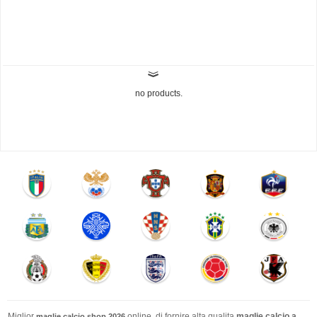
no products.
Miglior
online. di fornire alta qualita
maglie calcio a
maglie calcio shop 2026