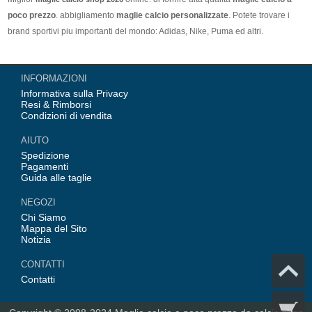
poco prezzo
. abbigliamento
maglie calcio personalizzate
. Potete trovare i
brand sportivi piu importanti del mondo: Adidas, Nike, Puma ed altri.
Nel nostro negozio trovi le calcio maglie italia Top Coppa Mondo 2026 Team(
INFORMAZIONI
Italia, Germania, Spagna, Argentina, Francia, Portogallo etc) piu importanti
Informativa sulla Privacy
delle squadre italiane (Juventus, AC Milan, Inter Milan, etc). Top europee
Resi & Rimborsi
Team(Barcellona, Real Madrid, Bayern Monaco, Manchester United, Leicester
Condizioni di vendita
City, Paris Saint Germain etc), Alcune delle tue maglie calcio preferiti.
AIUTO
Spedizione
Pagamenti
Guida alle taglie
NEGOZI
Chi Siamo
Mappa del Sito
Notizia
CONTATTI
Contatti