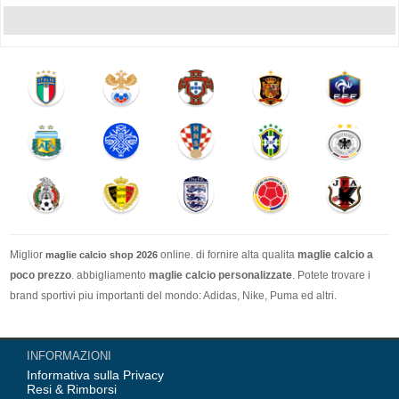
Miglior
online. di fornire alta qualita
maglie calcio a
maglie calcio shop 2026
poco prezzo
. abbigliamento
maglie calcio personalizzate
. Potete trovare i
brand sportivi piu importanti del mondo: Adidas, Nike, Puma ed altri.
Nel nostro negozio trovi le calcio maglie italia Top Coppa Mondo 2026 Team(
INFORMAZIONI
Italia, Germania, Spagna, Argentina, Francia, Portogallo etc) piu importanti
Informativa sulla Privacy
delle squadre italiane (Juventus, AC Milan, Inter Milan, etc). Top europee
Resi & Rimborsi
Team(Barcellona, Real Madrid, Bayern Monaco, Manchester United, Leicester