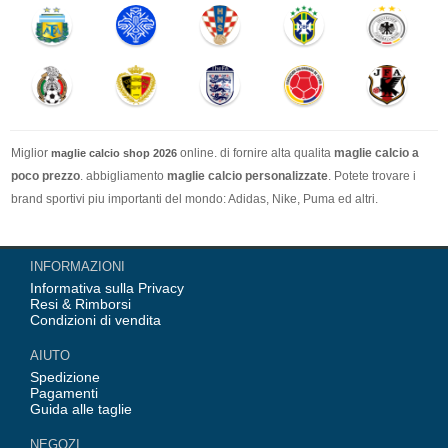
Miglior
online. di fornire alta qualita
maglie calcio a
maglie calcio shop 2026
poco prezzo
. abbigliamento
maglie calcio personalizzate
. Potete trovare i
brand sportivi piu importanti del mondo: Adidas, Nike, Puma ed altri.
Nel nostro negozio trovi le calcio maglie italia Top Coppa Mondo 2026 Team(
INFORMAZIONI
Italia, Germania, Spagna, Argentina, Francia, Portogallo etc) piu importanti
Informativa sulla Privacy
delle squadre italiane (Juventus, AC Milan, Inter Milan, etc). Top europee
Resi & Rimborsi
Team(Barcellona, Real Madrid, Bayern Monaco, Manchester United, Leicester
Condizioni di vendita
City, Paris Saint Germain etc), Alcune delle tue maglie calcio preferiti.
AIUTO
Spedizione
Pagamenti
Guida alle taglie
NEGOZI