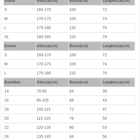
Uomo
Altezza(cm)
Busto(cm)
Lunghezza(cm)
S
160-170
100
72
M
170-175
105
74
L
175-180
110
76
XL
180-185
115
78
Donna
Altezza(cm)
Busto(cm)
Lunghezza(cm)
S
160-170
100
72
M
170-175
105
74
L
175-180
110
76
Bambino
Altezza(cm)
Busto(cm)
Lunghezza(cm)
14
70-95
64
39
16
95-105
68
43
18
105-115
72
47
20
115-125
76
50
22
125-135
80
53
24
135-145
84
56