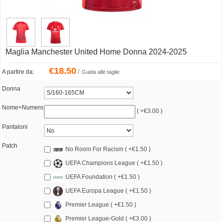
Maglia Manchester United Home Donna 2024-2025
€
18.50
/
A partire da:
Guida alle taglie
Donna
Nome+Numero
( +€3.00 )
Pantaloni
Patch
No Room For Racism ( +€1.50 )
UEFA Champions League ( +€1.50 )
UEFA Foundation ( +€1.50 )
UEFA Europa League ( +€1.50 )
Premier League ( +€1.50 )
Premier League-Gold ( +€3.00 )