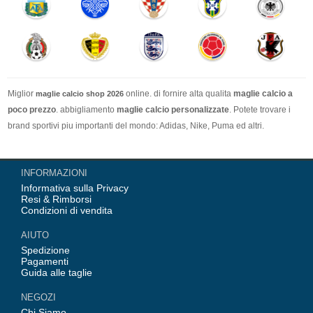
Miglior
online. di fornire alta qualita
maglie calcio a
maglie calcio shop 2026
poco prezzo
. abbigliamento
maglie calcio personalizzate
. Potete trovare i
brand sportivi piu importanti del mondo: Adidas, Nike, Puma ed altri.
Nel nostro negozio trovi le calcio maglie italia Top Coppa Mondo 2026 Team(
INFORMAZIONI
Italia, Germania, Spagna, Argentina, Francia, Portogallo etc) piu importanti
Informativa sulla Privacy
delle squadre italiane (Juventus, AC Milan, Inter Milan, etc). Top europee
Resi & Rimborsi
Team(Barcellona, Real Madrid, Bayern Monaco, Manchester United, Leicester
Condizioni di vendita
City, Paris Saint Germain etc), Alcune delle tue maglie calcio preferiti.
AIUTO
Spedizione
Pagamenti
Guida alle taglie
NEGOZI
Chi Siamo