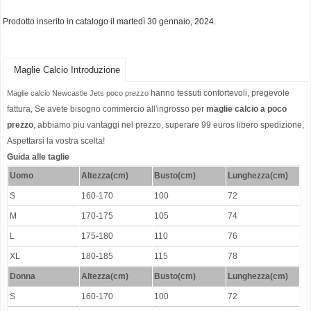
Prodotto inserito in catalogo il martedì 30 gennaio, 2024.
Maglie Calcio Introduzione
hanno tessuti confortevoli, pregevole
Maglie calcio Newcastle Jets poco prezzo
fattura, Se avete bisogno commercio all'ingrosso per
maglie calcio a poco
prezzo
, abbiamo piu vantaggi nel prezzo, superare 99 euros libero spedizione,
Aspettarsi la vostra scelta!
Guida alle taglie
Uomo
Altezza(cm)
Busto(cm)
Lunghezza(cm)
S
160-170
100
72
M
170-175
105
74
L
175-180
110
76
XL
180-185
115
78
Donna
Altezza(cm)
Busto(cm)
Lunghezza(cm)
S
160-170
100
72