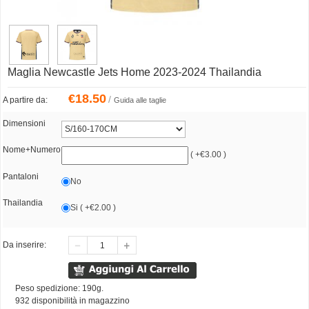
Maglia Newcastle Jets Home 2023-2024 Thailandia
€
18.50
/
A partire da:
Guida alle taglie
Dimensioni
Nome+Numero
( +€3.00 )
Pantaloni
No
Thailandia
Si ( +€2.00 )
Da inserire:
Peso spedizione: 190g.
932 disponibilità in magazzino