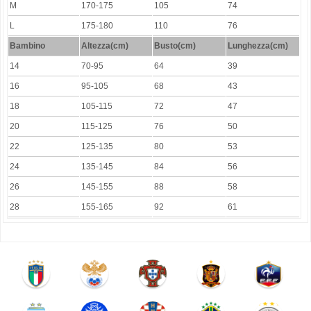
M
170-175
105
74
L
175-180
110
76
Bambino
Altezza(cm)
Busto(cm)
Lunghezza(cm)
14
70-95
64
39
16
95-105
68
43
18
105-115
72
47
20
115-125
76
50
22
125-135
80
53
24
135-145
84
56
26
145-155
88
58
28
155-165
92
61