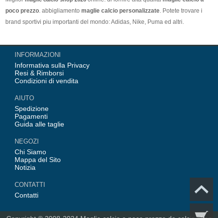
poco prezzo
. abbigliamento
maglie calcio personalizzate
. Potete trovare i
brand sportivi piu importanti del mondo: Adidas, Nike, Puma ed altri.
Nel nostro negozio trovi le calcio maglie italia Top Coppa Mondo 2026 Team(
INFORMAZIONI
Italia, Germania, Spagna, Argentina, Francia, Portogallo etc) piu importanti
Informativa sulla Privacy
delle squadre italiane (Juventus, AC Milan, Inter Milan, etc). Top europee
Resi & Rimborsi
Team(Barcellona, Real Madrid, Bayern Monaco, Manchester United, Leicester
Condizioni di vendita
City, Paris Saint Germain etc), Alcune delle tue maglie calcio preferiti.
AIUTO
Spedizione
Pagamenti
Guida alle taglie
NEGOZI
Chi Siamo
Mappa del Sito
Notizia
CONTATTI
Contatti