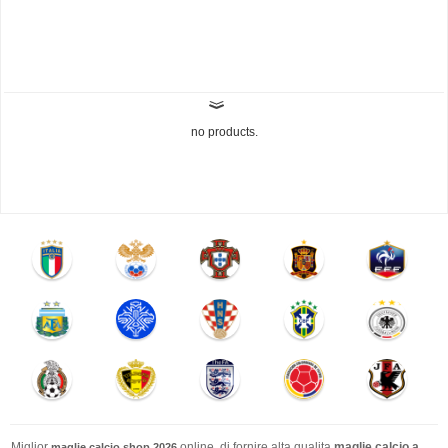
no products.
Miglior
online. di fornire alta qualita
maglie calcio a
maglie calcio shop 2026