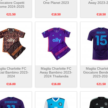
iocatore Copetti
One Planet 2023
Away 2023-
ome 2024-2025
€21.50
€18.50
€18.50
glia Charlotte FC
Maglia Charlotte FC
Maglia Charlo
ial Bambino 2023-
Away Bambino 2023-
Giocatore Bend
2024
2024 Thailandia
2023-202
€16.00
€16.00
€21.50