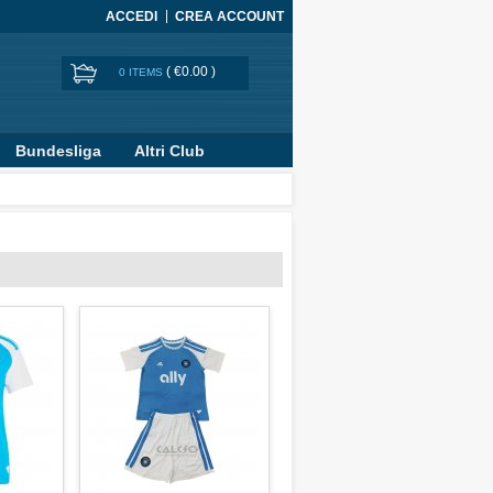
ACCEDI
CREA ACCOUNT
(
€0.00
)
0 ITEMS
Bundesliga
Altri Club