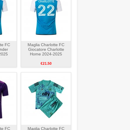
tte FC
Maglia Charlotte FC
nder
Giocatore Charlotte
2025
Home 2024-2025
€21.50
tte FC
Maglia Charlotte FC