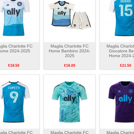
glia Charlotte FC
Maglia Charlotte FC
Maglia Charlo
ome 2024-2025
Home Bambino 2024-
Giocatore Be
2025
Home 2024-
€18.50
€16.00
€21.50
glia Charlotte FC
Maglia Charlotte FC
Maglia Charlo