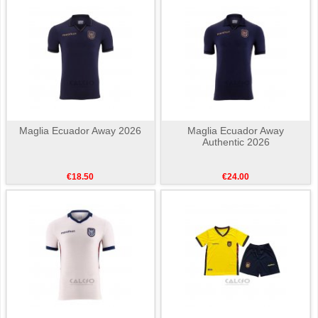
Maglia Ecuador Away 2026
Maglia Ecuador Away
Authentic 2026
€18.50
€24.00