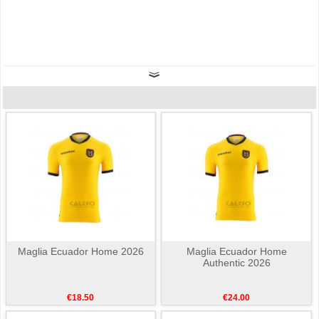
Maglia Ecuador Home 2026
Maglia Ecuador Home
Authentic 2026
€18.50
€24.00