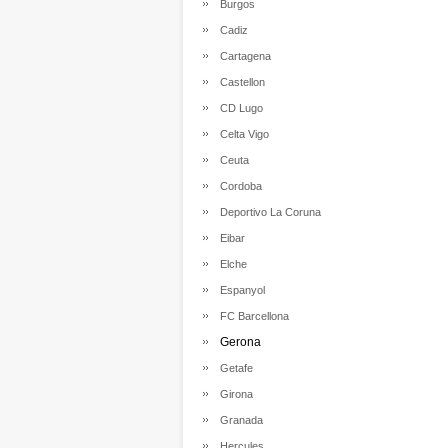
Burgos
Cadiz
Cartagena
Castellon
CD Lugo
Celta Vigo
Ceuta
Cordoba
Deportivo La Coruna
Eibar
Elche
Espanyol
FC Barcellona
Gerona
Getafe
Girona
Granada
Hercules