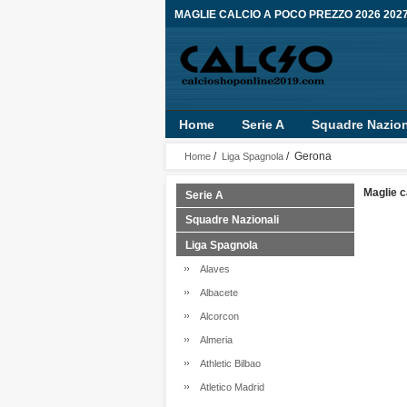
MAGLIE CALCIO A POCO PREZZO 2026 202
Home
Serie A
Squadre Nazion
/
/ Gerona
Home
Liga Spagnola
Maglie c
Serie A
Squadre Nazionali
Liga Spagnola
Alaves
Albacete
Alcorcon
Almeria
Athletic Bilbao
Atletico Madrid