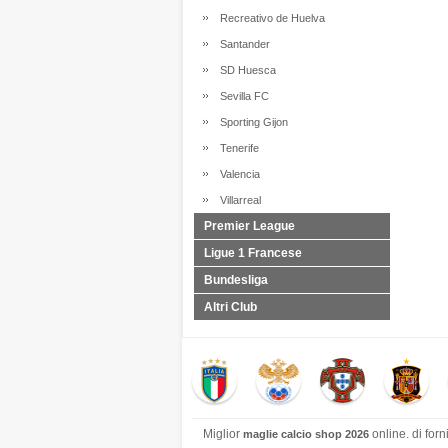
Recreativo de Huelva
Santander
SD Huesca
Sevilla FC
Sporting Gijon
Tenerife
Valencia
Villarreal
Premier League
Ligue 1 Francese
Bundesliga
Altri Club
Miglior
online. di forn
maglie calcio shop 2026