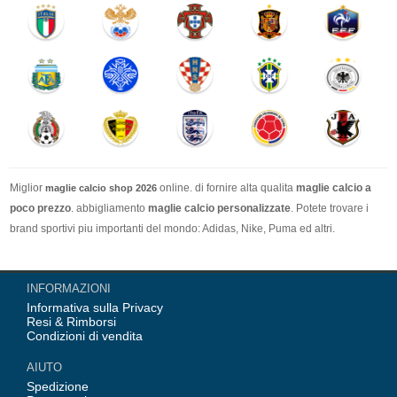
Miglior
online. di fornire alta qualita
maglie calcio a
maglie calcio shop 2026
poco prezzo
. abbigliamento
maglie calcio personalizzate
. Potete trovare i
brand sportivi piu importanti del mondo: Adidas, Nike, Puma ed altri.
Nel nostro negozio trovi le calcio maglie italia Top Coppa Mondo 2026 Team(
INFORMAZIONI
Italia, Germania, Spagna, Argentina, Francia, Portogallo etc) piu importanti
Informativa sulla Privacy
delle squadre italiane (Juventus, AC Milan, Inter Milan, etc). Top europee
Resi & Rimborsi
Team(Barcellona, Real Madrid, Bayern Monaco, Manchester United, Leicester
Condizioni di vendita
City, Paris Saint Germain etc), Alcune delle tue maglie calcio preferiti.
AIUTO
Spedizione