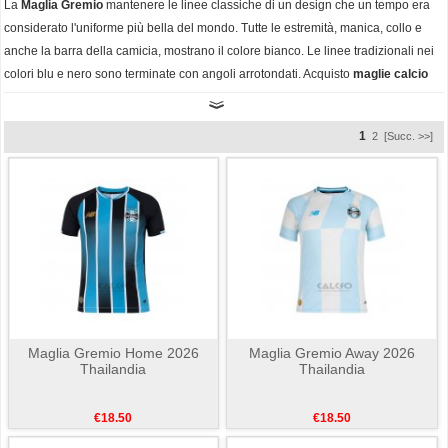
La
Maglia Gremio
mantenere le linee classiche di un design che un tempo era
considerato l'uniforme più bella del mondo. Tutte le estremità, manica, collo e
anche la barra della camicia, mostrano il colore bianco. Le linee tradizionali nei
colori blu e nero sono terminate con angoli arrotondati. Acquisto
maglie calcio
Gremio poco prezzo
online,Azione ora e di essere un fan tura.
1
2
[Succ. >>]
Maglia Gremio Home 2026
Maglia Gremio Away 2026
Thailandia
Thailandia
€18.50
€18.50