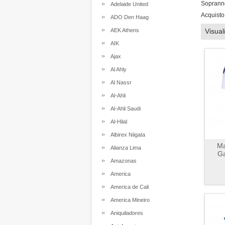
Sopranno
Adelaide United
Acquist
ADO Den Haag
AEK Athens
Visual
AIK
Ajax
Al Ahly
Al Nassr
Al-Ahli
Al-Ahli Saudi
Al-Hilal
Albirex Niigata
Ma
Alianza Lima
Ga
Amazonas
America
America de Cali
America Mineiro
Aniquiladores