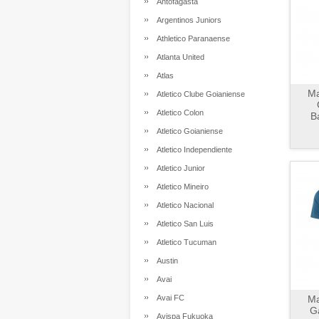
Antofagasta
Argentinos Juniors
Athletico Paranaense
Atlanta United
Atlas
Ma
Atletico Clube Goianiense
Atletico Colon
B
Atletico Goianiense
Atletico Independiente
Atletico Junior
Atletico Mineiro
Atletico Nacional
Atletico San Luis
Atletico Tucuman
Austin
Avai
Avai FC
Ma
G
Avispa Fukuoka