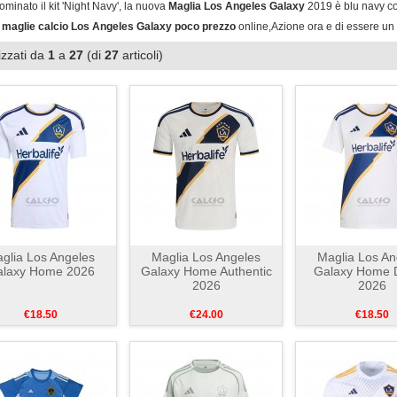
minato il kit 'Night Navy', la nuova
Maglia Los Angeles Galaxy
2019 è blu navy con
o
maglie calcio Los Angeles Galaxy poco prezzo
online,Azione ora e di essere un
izzati da
1
a
27
(di
27
articoli)
glia Los Angeles
Maglia Los Angeles
Maglia Los An
laxy Home 2026
Galaxy Home Authentic
Galaxy Home 
2026
2026
€18.50
€24.00
€18.50