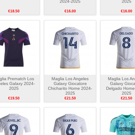
2024-2025
2025
€18.50
€16.00
€16.00
lia Prematch Los
Maglia Los Angeles
Maglia Los An
eles Galaxy 2024-
Galaxy Giocatore
Galaxy Gioca
2025
Chicharito Home 2024-
Delgado Home
2025
2025
€19.50
€21.50
€21.50