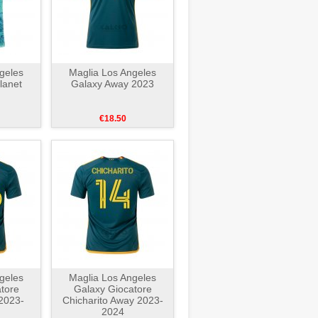
geles
Maglia Los Angeles
lanet
Galaxy Away 2023
€18.50
geles
Maglia Los Angeles
tore
Galaxy Giocatore
2023-
Chicharito Away 2023-
2024