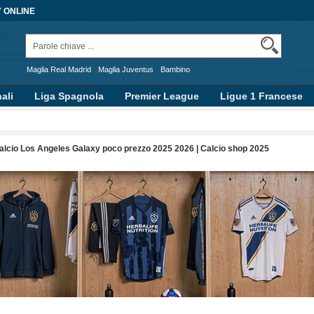
7 ONLINE
Maglia Real Madrid
Maglia Juventus
Bambino
ali
Liga Spagnola
Premier League
Ligue 1 Francese
alcio Los Angeles Galaxy poco prezzo 2025 2026 | Calcio shop 2025