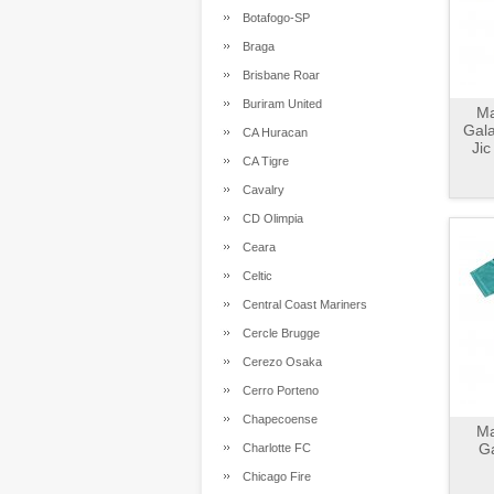
Botafogo-SP
Braga
Brisbane Roar
Buriram United
Ma
Gala
CA Huracan
Ji
CA Tigre
Cavalry
CD Olimpia
Ceara
Celtic
Central Coast Mariners
Cercle Brugge
Cerezo Osaka
Cerro Porteno
Chapecoense
Ma
Ga
Charlotte FC
Chicago Fire