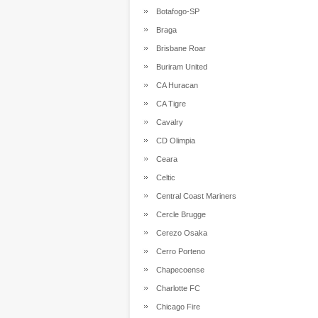
Botafogo-SP
Braga
Brisbane Roar
Buriram United
CA Huracan
CA Tigre
Cavalry
CD Olimpia
Ceara
Celtic
Central Coast Mariners
Cercle Brugge
Cerezo Osaka
Cerro Porteno
Chapecoense
Charlotte FC
Chicago Fire