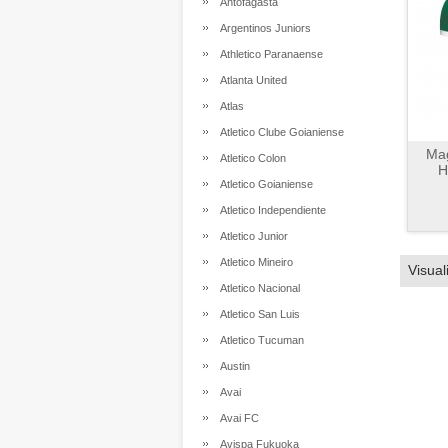
Antofagasta
Argentinos Juniors
Athletico Paranaense
Atlanta United
Atlas
Atletico Clube Goianiense
Mag
Atletico Colon
H
Atletico Goianiense
Atletico Independiente
Atletico Junior
Atletico Mineiro
Visual
Atletico Nacional
Atletico San Luis
Atletico Tucuman
Austin
Avai
Avai FC
Avispa Fukuoka