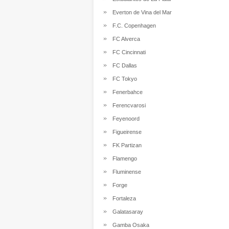
Everton de Vina del Mar
F.C. Copenhagen
FC Alverca
FC Cincinnati
FC Dallas
FC Tokyo
Fenerbahce
Ferencvarosi
Feyenoord
Figueirense
FK Partizan
Flamengo
Fluminense
Forge
Fortaleza
Galatasaray
Gamba Osaka