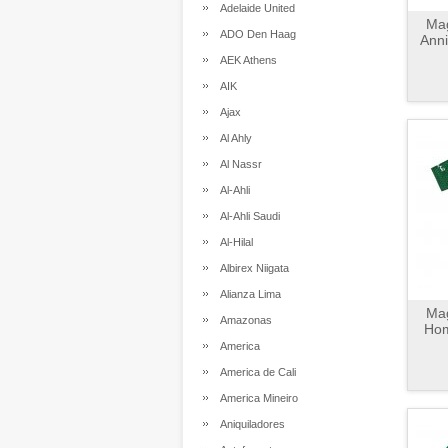
Adelaide United
Mag
ADO Den Haag
Anni
AEK Athens
AIK
Ajax
Al Ahly
Al Nassr
Al-Ahli
Al-Ahli Saudi
Al-Hilal
Albirex Niigata
Alianza Lima
Mag
Amazonas
Hom
America
America de Cali
America Mineiro
Aniquiladores