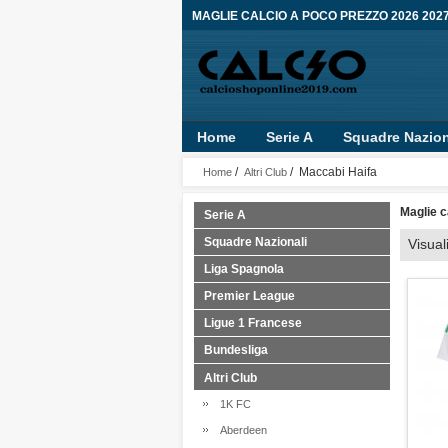
MAGLIE CALCIO A POCO PREZZO 2026 202
Home
Serie A
Squadre Nazion
/
/ Maccabi Haifa
Home
Altri Club
Maglie c
Serie A
Squadre Nazionali
Visual
Liga Spagnola
Premier League
Ligue 1 Francese
Bundesliga
Altri Club
1K FC
Aberdeen