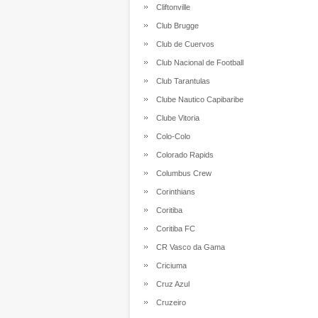
Cliftonville
Club Brugge
Club de Cuervos
Club Nacional de Football
Club Tarantulas
Clube Nautico Capibaribe
Clube Vitoria
Colo-Colo
Colorado Rapids
Columbus Crew
Corinthians
Coritiba
Coritiba FC
CR Vasco da Gama
Criciuma
Cruz Azul
Cruzeiro