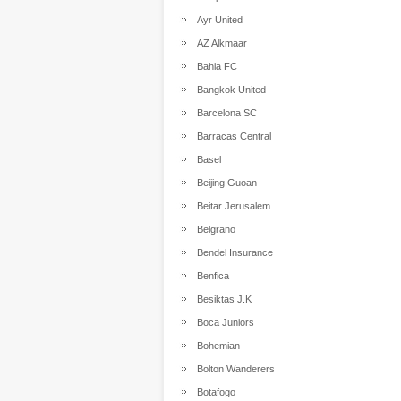
Ayr United
AZ Alkmaar
Bahia FC
Bangkok United
Barcelona SC
Barracas Central
Basel
Beijing Guoan
Beitar Jerusalem
Belgrano
Bendel Insurance
Benfica
Besiktas J.K
Boca Juniors
Bohemian
Bolton Wanderers
Botafogo