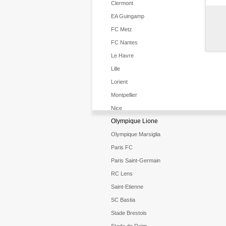
Clermont
EA Guingamp
FC Metz
FC Nantes
Le Havre
Lille
Lorient
Montpellier
Nice
Olympique Lione
Olympique Marsiglia
Paris FC
Paris Saint-Germain
RC Lens
Saint-Etienne
SC Bastia
Stade Brestois