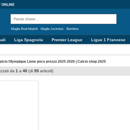
7 ONLINE
Maglia Real Madrid
Maglia Juventus
Bambino
ali
Liga Spagnola
Premier League
Ligue 1 Francese
alcio Olympique Lione poco prezzo 2025 2026 | Calcio shop 2025
izzati da
1
a
40
(di
55
articoli)