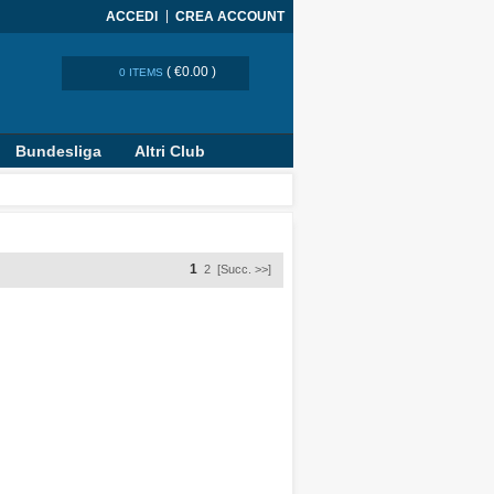
ACCEDI
CREA ACCOUNT
(
€0.00
)
0 ITEMS
Bundesliga
Altri Club
1
2
[Succ. >>]