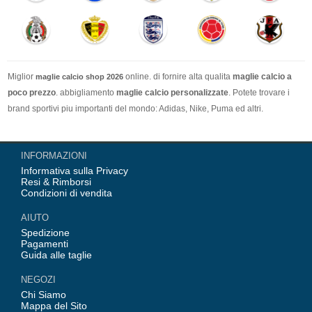
Miglior
online. di fornire alta qualita
maglie calcio a
maglie calcio shop 2026
poco prezzo
. abbigliamento
maglie calcio personalizzate
. Potete trovare i
brand sportivi piu importanti del mondo: Adidas, Nike, Puma ed altri.
Nel nostro negozio trovi le calcio maglie italia Top Coppa Mondo 2026 Team(
INFORMAZIONI
Italia, Germania, Spagna, Argentina, Francia, Portogallo etc) piu importanti
Informativa sulla Privacy
delle squadre italiane (Juventus, AC Milan, Inter Milan, etc). Top europee
Resi & Rimborsi
Team(Barcellona, Real Madrid, Bayern Monaco, Manchester United, Leicester
Condizioni di vendita
City, Paris Saint Germain etc), Alcune delle tue maglie calcio preferiti.
AIUTO
Spedizione
Pagamenti
Guida alle taglie
NEGOZI
Chi Siamo
Mappa del Sito