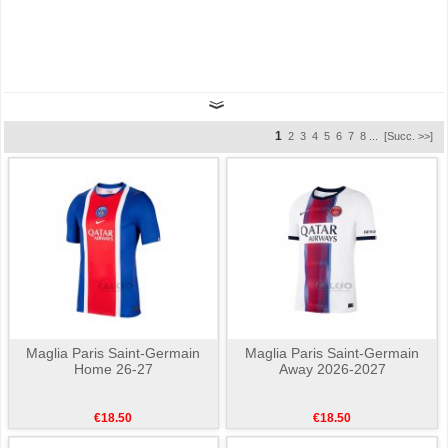
1
2
3
4
5
6
7
8
...
[Succ. >>]
Maglia Paris Saint-Germain
Maglia Paris Saint-Germain
Home 26-27
Away 2026-2027
€18.50
€18.50