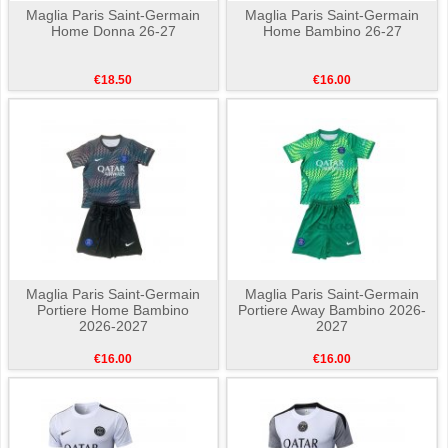
Maglia Paris Saint-Germain
Maglia Paris Saint-Germain
Home Donna 26-27
Home Bambino 26-27
€18.50
€16.00
Maglia Paris Saint-Germain
Maglia Paris Saint-Germain
Portiere Home Bambino
Portiere Away Bambino 2026-
2026-2027
2027
€16.00
€16.00