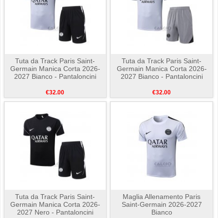
Tuta da Track Paris Saint-
Tuta da Track Paris Saint-
Germain Manica Corta 2026-
Germain Manica Corta 2026-
2027 Bianco - Pantaloncini
2027 Bianco - Pantaloncini
€32.00
€32.00
Tuta da Track Paris Saint-
Maglia Allenamento Paris
Germain Manica Corta 2026-
Saint-Germain 2026-2027
2027 Nero - Pantaloncini
Bianco