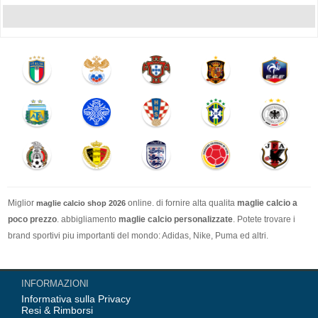
Miglior
online. di fornire alta qualita
maglie calcio a
maglie calcio shop 2026
poco prezzo
. abbigliamento
maglie calcio personalizzate
. Potete trovare i
brand sportivi piu importanti del mondo: Adidas, Nike, Puma ed altri.
Nel nostro negozio trovi le calcio maglie italia Top Coppa Mondo 2026 Team(
INFORMAZIONI
Italia, Germania, Spagna, Argentina, Francia, Portogallo etc) piu importanti
Informativa sulla Privacy
delle squadre italiane (Juventus, AC Milan, Inter Milan, etc). Top europee
Resi & Rimborsi
Team(Barcellona, Real Madrid, Bayern Monaco, Manchester United, Leicester