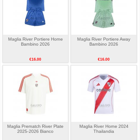
Maglia River Portiere Home
Maglia River Portiere Away
Bambino 2026
Bambino 2026
€16.00
€16.00
Maglia Prematch River Plate
Maglia River Home 2024
2025-2026 Bianco
Thailandia