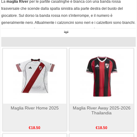
La
maglia River
per le partite casalinghe è bianca con una banda rossa
trasversale che scende dalla spalla sinistra alla parte destra del busto del
giocatore. Sul dorso la banda rossa non s'interrompe, e il numero è
generalmente nero. Attualmente i calzoncini sono neri e i calzettoni sono bianchi.
Lo sponsor tecnico è Adidas dal 1982, mentre dal 2018 è priva di sponsor di
maglia. Acquisto
maglie calcio River poco prezzo
online,Azione ora e di essere
un fan tura.
Maglia River Home 2025
Maglia River Away 2025-2026
Thailandia
€18.50
€18.50