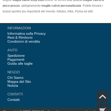
poco prezzo
. abbigliamento
maglie calcio personalizzate
. Potete trovare i
brand sportivi piu importanti del mondo: Adidas, Nike, Puma ed altri.
Nel nostro negozio trovi le calcio maglie italia Top Coppa Mondo 2026 Team(
INFORMAZIONI
Italia, Germania, Spagna, Argentina, Francia, Portogallo etc) piu importanti
Informativa sulla Privacy
delle squadre italiane (Juventus, AC Milan, Inter Milan, etc). Top europee
Resi & Rimborsi
Team(Barcellona, Real Madrid, Bayern Monaco, Manchester United, Leicester
Condizioni di vendita
City, Paris Saint Germain etc), Alcune delle tue maglie calcio preferiti.
AIUTO
Spedizione
Pagamenti
Guida alle taglie
NEGOZI
Chi Siamo
Mappa del Sito
Notizia
CONTATTI
Contatti