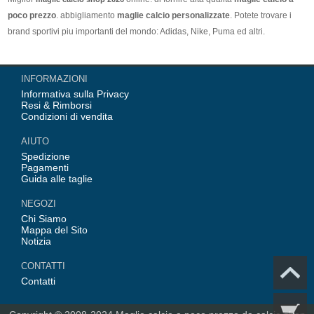
poco prezzo
. abbigliamento
maglie calcio personalizzate
. Potete trovare i
brand sportivi piu importanti del mondo: Adidas, Nike, Puma ed altri.
Nel nostro negozio trovi le calcio maglie italia Top Coppa Mondo 2026 Team(
INFORMAZIONI
Italia, Germania, Spagna, Argentina, Francia, Portogallo etc) piu importanti
Informativa sulla Privacy
delle squadre italiane (Juventus, AC Milan, Inter Milan, etc). Top europee
Resi & Rimborsi
Team(Barcellona, Real Madrid, Bayern Monaco, Manchester United, Leicester
Condizioni di vendita
City, Paris Saint Germain etc), Alcune delle tue maglie calcio preferiti.
AIUTO
Spedizione
Pagamenti
Guida alle taglie
NEGOZI
Chi Siamo
Mappa del Sito
Notizia
CONTATTI
Contatti