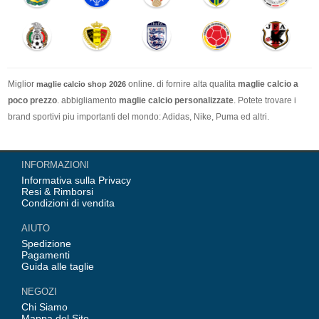
Miglior
online. di fornire alta qualita
maglie calcio a
maglie calcio shop 2026
poco prezzo
. abbigliamento
maglie calcio personalizzate
. Potete trovare i
brand sportivi piu importanti del mondo: Adidas, Nike, Puma ed altri.
Nel nostro negozio trovi le calcio maglie italia Top Coppa Mondo 2026 Team(
INFORMAZIONI
Italia, Germania, Spagna, Argentina, Francia, Portogallo etc) piu importanti
Informativa sulla Privacy
delle squadre italiane (Juventus, AC Milan, Inter Milan, etc). Top europee
Resi & Rimborsi
Team(Barcellona, Real Madrid, Bayern Monaco, Manchester United, Leicester
Condizioni di vendita
City, Paris Saint Germain etc), Alcune delle tue maglie calcio preferiti.
AIUTO
Spedizione
Pagamenti
Guida alle taglie
NEGOZI
Chi Siamo
Mappa del Sito