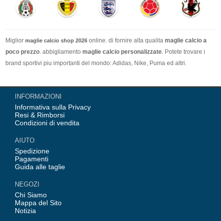
Miglior
online. di fornire alta qualita
maglie calcio a
maglie calcio shop 2026
poco prezzo
. abbigliamento
maglie calcio personalizzate
. Potete trovare i
brand sportivi piu importanti del mondo: Adidas, Nike, Puma ed altri.
Nel nostro negozio trovi le calcio maglie italia Top Coppa Mondo 2026 Team(
INFORMAZIONI
Italia, Germania, Spagna, Argentina, Francia, Portogallo etc) piu importanti
Informativa sulla Privacy
delle squadre italiane (Juventus, AC Milan, Inter Milan, etc). Top europee
Resi & Rimborsi
Team(Barcellona, Real Madrid, Bayern Monaco, Manchester United, Leicester
Condizioni di vendita
City, Paris Saint Germain etc), Alcune delle tue maglie calcio preferiti.
AIUTO
Spedizione
Pagamenti
Guida alle taglie
NEGOZI
Chi Siamo
Mappa del Sito
Notizia