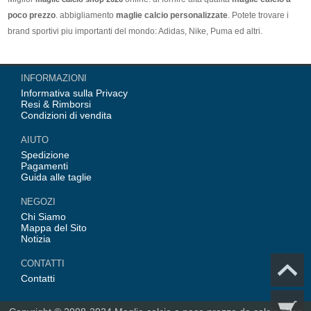
poco prezzo
. abbigliamento
maglie calcio personalizzate
. Potete trovare i
brand sportivi piu importanti del mondo: Adidas, Nike, Puma ed altri.
Nel nostro negozio trovi le calcio maglie italia Top Coppa Mondo 2026 Team(
INFORMAZIONI
Italia, Germania, Spagna, Argentina, Francia, Portogallo etc) piu importanti
Informativa sulla Privacy
delle squadre italiane (Juventus, AC Milan, Inter Milan, etc). Top europee
Resi & Rimborsi
Team(Barcellona, Real Madrid, Bayern Monaco, Manchester United, Leicester
Condizioni di vendita
City, Paris Saint Germain etc), Alcune delle tue maglie calcio preferiti.
AIUTO
Spedizione
Pagamenti
Guida alle taglie
NEGOZI
Chi Siamo
Mappa del Sito
Notizia
CONTATTI
Contatti