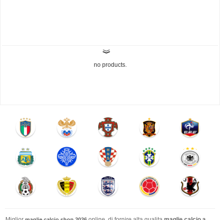
no products.
Miglior
online. di fornire alta qualita
maglie calcio a
maglie calcio shop 2026