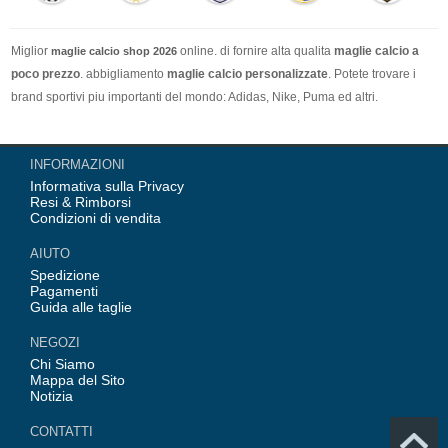
Miglior
online. di fornire alta qualita
maglie calcio a
maglie calcio shop 2026
poco prezzo
. abbigliamento
maglie calcio personalizzate
. Potete trovare i
brand sportivi piu importanti del mondo: Adidas, Nike, Puma ed altri.
Nel nostro negozio trovi le calcio maglie italia Top Coppa Mondo 2026 Team(
INFORMAZIONI
Italia, Germania, Spagna, Argentina, Francia, Portogallo etc) piu importanti
Informativa sulla Privacy
delle squadre italiane (Juventus, AC Milan, Inter Milan, etc). Top europee
Resi & Rimborsi
Team(Barcellona, Real Madrid, Bayern Monaco, Manchester United, Leicester
Condizioni di vendita
City, Paris Saint Germain etc), Alcune delle tue maglie calcio preferiti.
AIUTO
Spedizione
Pagamenti
Guida alle taglie
NEGOZI
Chi Siamo
Mappa del Sito
Notizia
CONTATTI