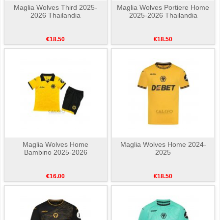
Maglia Wolves Third 2025-
Maglia Wolves Portiere Home
2026 Thailandia
2025-2026 Thailandia
€18.50
€18.50
Maglia Wolves Home
Maglia Wolves Home 2024-
Bambino 2025-2026
2025
€16.00
€18.50