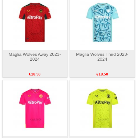
Maglia Wolves Away 2023-
Maglia Wolves Third 2023-
2024
2024
€18.50
€18.50