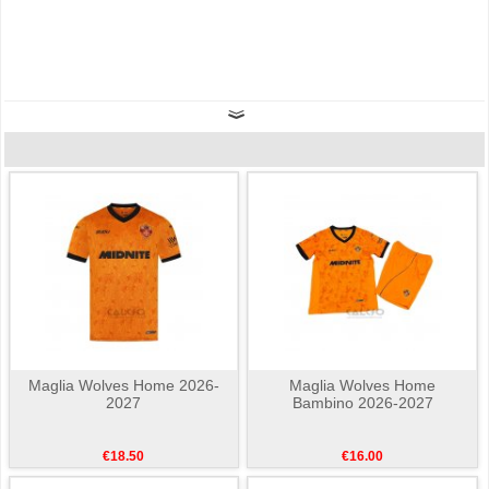
Maglia Wolves Home 2026-
Maglia Wolves Home
2027
Bambino 2026-2027
€18.50
€16.00