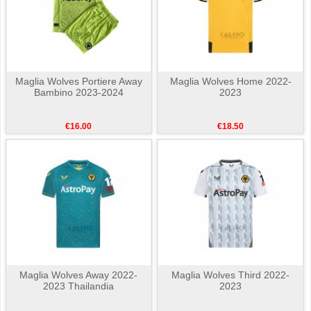
Maglia Wolves Portiere Away
Maglia Wolves Home 2022-
Bambino 2023-2024
2023
€16.00
€18.50
Maglia Wolves Away 2022-
Maglia Wolves Third 2022-
2023 Thailandia
2023