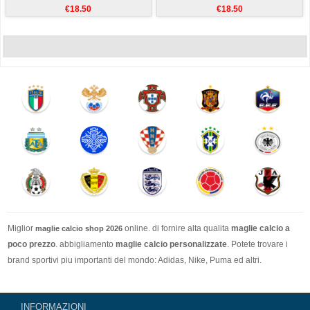
€18.50
€18.50
Miglior
online. di fornire alta qualita
maglie calcio a
maglie calcio shop 2026
poco prezzo
. abbigliamento
maglie calcio personalizzate
. Potete trovare i
brand sportivi piu importanti del mondo: Adidas, Nike, Puma ed altri.
Nel nostro negozio trovi le calcio maglie italia Top Coppa Mondo 2026 Team(
INFORMAZIONI
Italia, Germania, Spagna, Argentina, Francia, Portogallo etc) piu importanti