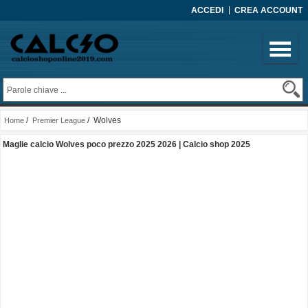
ACCEDI
CREA ACCOUNT
/
/ Wolves
Home
Premier League
Maglie calcio Wolves poco prezzo 2025 2026 | Calcio shop 2025