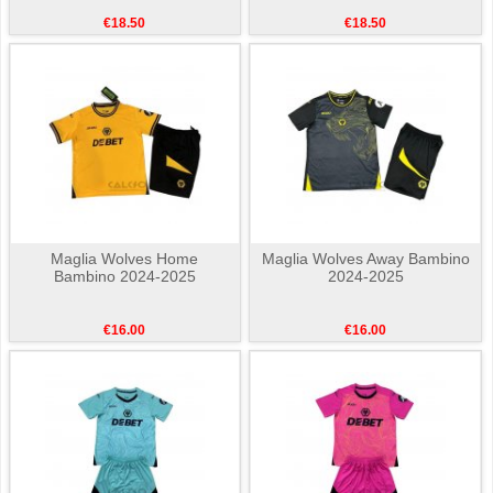
€18.50
€18.50
Maglia Wolves Home
Maglia Wolves Away Bambino
Bambino 2024-2025
2024-2025
€16.00
€16.00