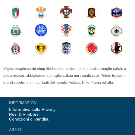
Miglior
online. di fornire alta qualita
maglie calcio a
maglie calcio shop 2026
poco prezzo
. abbigliamento
maglie calcio personalizzate
. Potete trovare i
brand sportivi piu importanti del mondo: Adidas, Nike, Puma ed altri.
Nel nostro negozio trovi le calcio maglie italia Top Coppa Mondo 2026 Team(
INFORMAZIONI
Italia, Germania, Spagna, Argentina, Francia, Portogallo etc) piu importanti
Informativa sulla Privacy
delle squadre italiane (Juventus, AC Milan, Inter Milan, etc). Top europee
Resi & Rimborsi
Team(Barcellona, Real Madrid, Bayern Monaco, Manchester United, Leicester
Condizioni di vendita
City, Paris Saint Germain etc), Alcune delle tue maglie calcio preferiti.
AIUTO