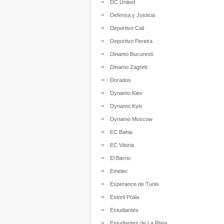
DC United
Defensa y Justicia
Deportivo Cali
Deportivo Pereira
Dinamo Bucuresti
Dinamo Zagreb
Dorados
Dynamo Kiev
Dynamo Kyiv
Dynamo Moscow
EC Bahia
EC Vitoria
El Barrio
Emelec
Esperance de Tunis
Estoril Praia
Estudiantes
Estudiantes de La Plata