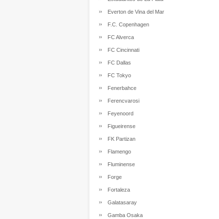
Everton de Vina del Mar
F.C. Copenhagen
FC Alverca
FC Cincinnati
FC Dallas
FC Tokyo
Fenerbahce
Ferencvarosi
Feyenoord
Figueirense
FK Partizan
Flamengo
Fluminense
Forge
Fortaleza
Galatasaray
Gamba Osaka