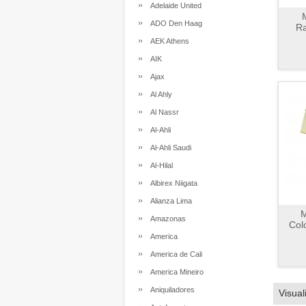
Adelaide United
ADO Den Haag
Ra
AEK Athens
AIK
Ajax
Al Ahly
Al Nassr
Al-Ahli
Al-Ahli Saudi
Al-Hilal
Albirex Niigata
Alianza Lima
M
Amazonas
Col
America
America de Cali
America Mineiro
Aniquiladores
Visual