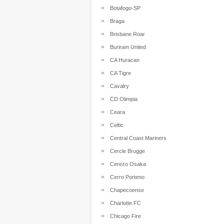
Botafogo-SP
Braga
Brisbane Roar
Buriram United
CA Huracan
CA Tigre
Cavalry
CD Olimpia
Ceara
Celtic
Central Coast Mariners
Cercle Brugge
Cerezo Osaka
Cerro Porteno
Chapecoense
Charlotte FC
Chicago Fire