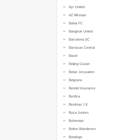
Ayr United
AZ Alkmaar
Bahia FC
Bangkok United
Barcelona SC
Barracas Central
Basel
Beijing Guoan
Beitar Jerusalem
Belgrano
Bendel Insurance
Benfica
Besiktas J.K
Boca Juniors
Bohemian
Bolton Wanderers
Botafogo