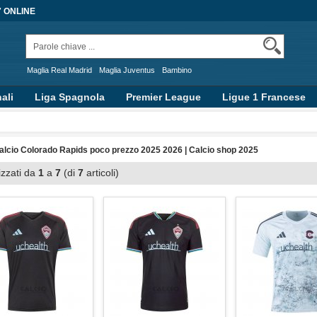
7 ONLINE
Maglia Real Madrid
Maglia Juventus
Bambino
ali
Liga Spagnola
Premier League
Ligue 1 Francese
alcio Colorado Rapids poco prezzo 2025 2026 | Calcio shop 2025
izzati da
1
a
7
(di
7
articoli)