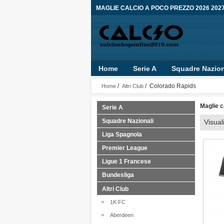
MAGLIE CALCIO A POCO PREZZO 2026 202
Home
Serie A
Squadre Nazion
/
/ Colorado Rapids
Home
Altri Club
Maglie c
Serie A
Squadre Nazionali
Visual
Liga Spagnola
Premier League
Ligue 1 Francese
Bundesliga
Altri Club
1K FC
Aberdeen