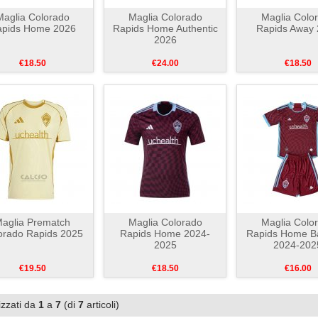
Maglia Colorado
Maglia Colorado
Maglia Colo
pids Home 2026
Rapids Home Authentic
Rapids Away
2026
€18.50
€24.00
€18.50
aglia Prematch
Maglia Colorado
Maglia Colo
orado Rapids 2025
Rapids Home 2024-
Rapids Home B
2025
2024-202
€19.50
€18.50
€16.00
izzati da
1
a
7
(di
7
articoli)