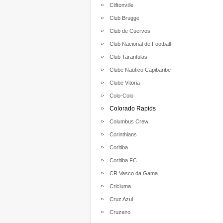
Cliftonville
Club Brugge
Club de Cuervos
Club Nacional de Football
Club Tarantulas
Clube Nautico Capibaribe
Clube Vitoria
Colo-Colo
Colorado Rapids
Columbus Crew
Corinthians
Coritiba
Coritiba FC
CR Vasco da Gama
Criciuma
Cruz Azul
Cruzeiro