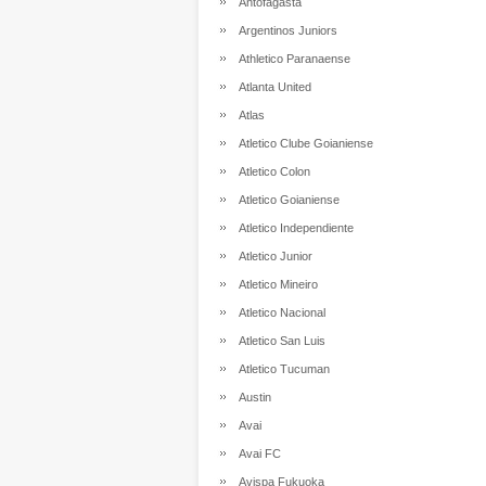
Antofagasta
Argentinos Juniors
Athletico Paranaense
Atlanta United
Atlas
Atletico Clube Goianiense
Atletico Colon
Atletico Goianiense
Atletico Independiente
Atletico Junior
Atletico Mineiro
Atletico Nacional
Atletico San Luis
Atletico Tucuman
Austin
Avai
Avai FC
Avispa Fukuoka